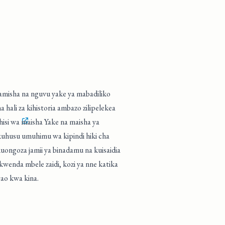
amisha na nguvu yake ya mabadiliko
hali za kihistoria ambazo zilipelekea
ahisi wa
maisha Yake
na maisha ya
husu umuhimu wa kipindi hiki cha
uongoza jamii ya binadamu na kuisaidia
enda mbele zaidi, kozi ya nne katika
yao kwa kina.