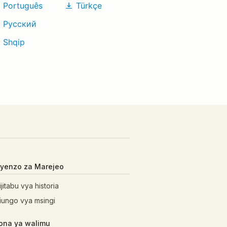
Português
Türkçe
Русский
Shqip
yenzo za Marejeo
ijitabu vya historia
iungo vya msingi
ona ya walimu