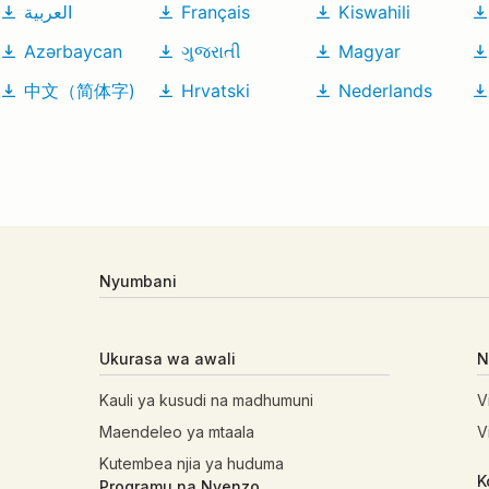
العربية
Français
Kiswahili
Azərbaycan
ગુજરાતી
Magyar
中文（简体字)
Hrvatski
Nederlands
Nyumbani
Ukurasa wa awali
N
Kauli ya kusudi na madhumuni
V
Maendeleo ya mtaala
V
Kutembea njia ya huduma
K
Programu na Nyenzo