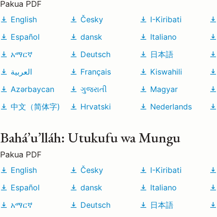
Pakua PDF
English
Česky
I-Kiribati
Español
dansk
Italiano
አማርኛ
Deutsch
日本語
العربية
Français
Kiswahili
Azərbaycan
ગુજરાતી
Magyar
中文（简体字)
Hrvatski
Nederlands
Bahá’u’lláh: Utukufu wa Mungu
Pakua PDF
English
Česky
I-Kiribati
Español
dansk
Italiano
አማርኛ
Deutsch
日本語