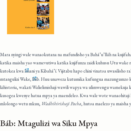
Mara nyingi wale wanaokutana na mafundisho ya Bahá’u’lláh na kujifah
katika maisha yao wamevutiwa katika kujifunza zaidi kuhusu Utu wake na 
kutokea kwa
Imani ya Kibahá’í
. Vijitabu hapo chini vinatoa uwasilisho r
mtangulizi Wake,
Báb
. Huu unaweza kutumika kufungua mazungumzo ku
kihistoria, wakati Walielimishaji wawili wapya wa ulimwengu wamekuja k
kusogea kwenye hatua mpya ya maendeleo. Kwa wale wote wanaohitaji kw
mlolongo wetu mkuu,
Wadhihirishaji Pacha
, hutoa maelezo ya maisha 
Báb: Mtagulizi wa Siku Mpya