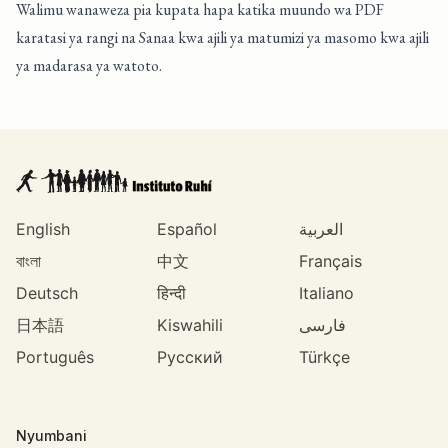
Walimu wanaweza pia kupata hapa katika muundo wa PDF
karatasi ya rangi
na
Sanaa
kwa ajili ya matumizi ya masomo kwa ajili
ya madarasa ya watoto.
English
Español
العربية
বাংলা
中文
Français
Deutsch
हिन्दी
Italiano
日本語
Kiswahili
فارسی
Português
Русский
Türkçe
Nyumbani