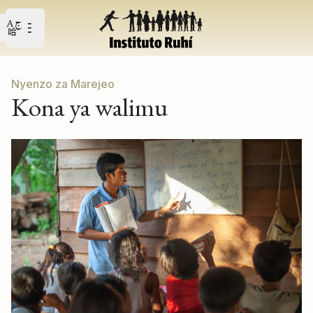
Open user menu
Fungua orodha kuu
Nyenzo za Marejeo
Kona ya walimu