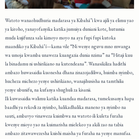
Watoto wanaohudhuria madarasa ya Kibahá’ì kwa ajili ya elimu yao
ya kiroho, yanayofanyika katika jumuiya duniani kote, hutumia
muda kujifunza sala kimoyo moyo na aya fupi fupi kutoka
maandiko ya Kibahá’í—kama vile “Ni wenye nguvu mno mwanga
wa umoja kwamba unaweza kuangazia dunia nzima” na “Hitaji kuu
la binadamu ni ushirikiano na kutendeana”. Wanasikiliza hadithi
ambazo huwasaidia kuonesha dhana zinazojadiliwa, huimba nyimbo,
hucheza michezo yenye ushirikiano, wanajihusisha na tamthilia
yenye ubunifu, na kufanya shughuli za kisanii.
Ili kuwasaidia walimu katika kuandaa madarasa, tumekusanya hapa
baadhi ya rekodi za nyimbo
, halikadhalika maneno ya nyimbo na
sauti, ambavyo vinaweza kuimbwa na watoto ili kuleta furaha
kwenye mioyo yao na kuimarisha mielekeo ya akili zao na tabia
ambazo zitawawezesha kuishi maisha ya furaha na yenye manufaa.