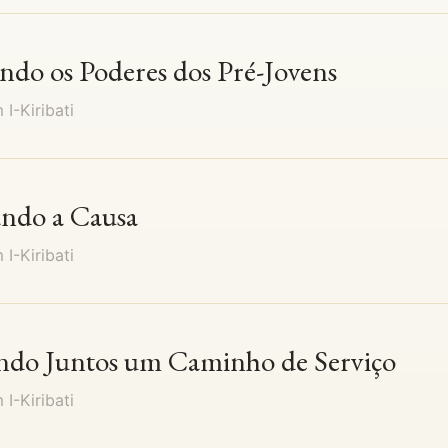
ando os Poderes dos Pré-Jovens
em
I-Kiribati
ando a Causa
em
I-Kiribati
ando Juntos um Caminho de Serviço
em
I-Kiribati