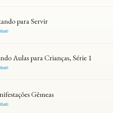
tando para Servir
ribati
ando Aulas para Crianças, Série 1
ribati
nifestações Gêmeas
ribati