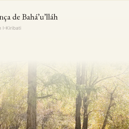
nça de Bahá’u’lláh
em
I-Kiribati