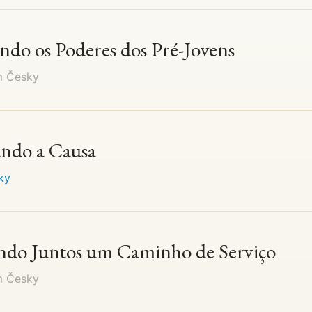
ando os Poderes dos Pré-Jovens
em
Česky
ando a Causa
ky
ando Juntos um Caminho de Serviço
em
Česky