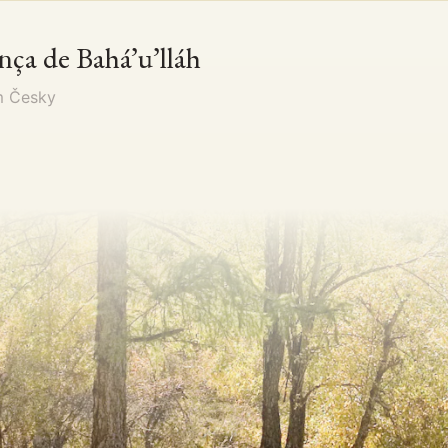
nça de Bahá’u’lláh
em
Česky