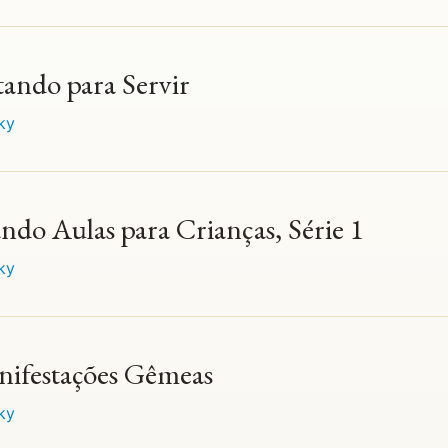
tando para Servir
ky
ando Aulas para Crianças, Série 1
ky
nifestações Gêmeas
ky