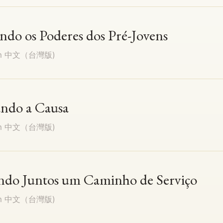
ando os Poderes dos Pré-Jovens
em
中文（台灣版)
ando a Causa
em
中文（台灣版)
ando Juntos um Caminho de Serviço
em
中文（台灣版)