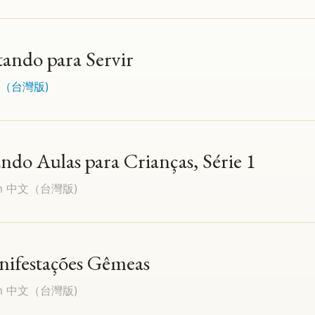
tando para Servir
（台灣版)
ando Aulas para Crianças, Série 1
em
中文（台灣版)
nifestações Gêmeas
em
中文（台灣版)