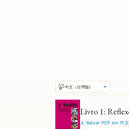
中文（台灣版)
Sequencia Principal de Cursos
Livro 1: Reflex
Baixar PDF em
中文