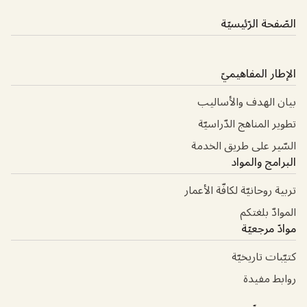
الصّفحة الرّئيسيّة
الإطار المفاهيميّ
بيان الهدف والأساليب
تطوير المناهج الدّراسيّة
السّير على طريق الخدمة
البرامج والمواد
تربية روحانيّة لكافّة الأعمار
الموادّ بلغتكم
موادّ مرجعيّة
كتيّبات تاريخيّة
روابط مفيدة