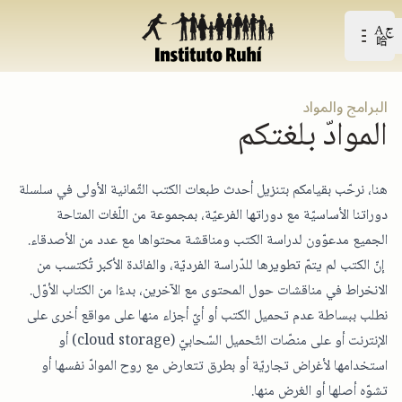
Open user menu
افتح القائمة الرّئيسيّة
البرامج والمواد
الموادّ بلغتكم
هنا، نرحّب بقيامكم بتنزيل أحدث طبعات الكتب الثّمانية الأولى في سلسلة
دوراتنا الأساسيّة مع دوراتها الفرعيّة، بمجموعة من اللّغات المتاحة
الجميع مدعوّون لدراسة الكتب ومناقشة محتواها مع عدد من الأصدقاء.
إنّ الكتب لم يتمّ تطويرها للدّراسة الفرديّة، والفائدة الأكبر تُكتسب من
الانخراط في مناقشات حول المحتوى مع الآخرين، بدءًا من الكتاب الأوّل.
نطلب ببساطة عدم تحميل الكتب أو أيّ أجزاء منها على مواقع أخرى على
الإنترنت أو على منصّات التّحميل السّحابيّ (cloud storage) أو
استخدامها لأغراض تجاريّة أو بطرق تتعارض مع روح الموادّ نفسها أو
تشوّه أصلها أو الغرض منها.