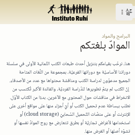
Open user menu
افتح القائمة الرّئيسيّة
البرامج والمواد
الموادّ بلغتكم
هنا، نرحّب بقيامكم بتنزيل أحدث طبعات الكتب الثّمانية الأولى في سلسلة
دوراتنا الأساسيّة مع دوراتها الفرعيّة، بمجموعة من اللّغات المتاحة
الجميع مدعوّون لدراسة الكتب ومناقشة محتواها مع عدد من الأصدقاء.
إنّ الكتب لم يتمّ تطويرها للدّراسة الفرديّة، والفائدة الأكبر تُكتسب من
الانخراط في مناقشات حول المحتوى مع الآخرين، بدءًا من الكتاب الأوّل.
نطلب ببساطة عدم تحميل الكتب أو أيّ أجزاء منها على مواقع أخرى على
الإنترنت أو على منصّات التّحميل السّحابيّ (cloud storage) أو
استخدامها لأغراض تجاريّة أو بطرق تتعارض مع روح الموادّ نفسها أو
تشوّه أصلها أو الغرض منها.