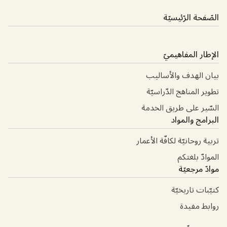
الصّفحة الرّئيسيّة
الإطار المفاهيميّ
بيان الهدف والأساليب
تطوير المناهج الدّراسيّة
السّير على طريق الخدمة
البرامج والمواد
تربية روحانيّة لكافّة الأعمار
الموادّ بلغتكم
موادّ مرجعيّة
كتيّبات تاريخيّة
روابط مفيدة