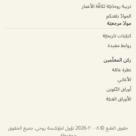
تربية روحانيّة لكافّة الأعمار
الموادّ بلغتكم
موادّ مرجعيّة
كتيّبات تاريخيّة
روابط مفيدة
ركن المعلّمين
نظرة عامّة
الأغاني
أوراق التّلوين
الأوراق الفنيّة
حقوق الطبع © ٢٠٠٨-
2026
تؤول لمؤسّسة روحي. جميع الحقوق
محفوظة.