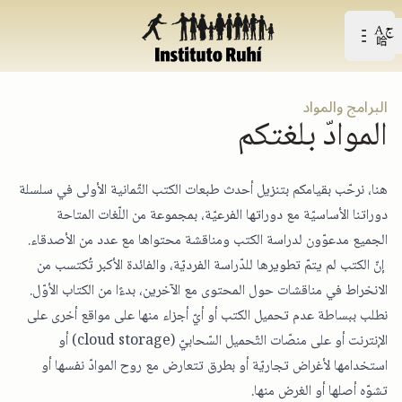
Open user menu
افتح القائمة الرّئيسيّة
البرامج والمواد
الموادّ بلغتكم
هنا، نرحّب بقيامكم بتنزيل أحدث طبعات الكتب الثّمانية الأولى في سلسلة
دوراتنا الأساسيّة مع دوراتها الفرعيّة، بمجموعة من اللّغات المتاحة
الجميع مدعوّون لدراسة الكتب ومناقشة محتواها مع عدد من الأصدقاء.
إنّ الكتب لم يتمّ تطويرها للدّراسة الفرديّة، والفائدة الأكبر تُكتسب من
الانخراط في مناقشات حول المحتوى مع الآخرين، بدءًا من الكتاب الأوّل.
نطلب ببساطة عدم تحميل الكتب أو أيّ أجزاء منها على مواقع أخرى على
الإنترنت أو على منصّات التّحميل السّحابيّ (cloud storage) أو
استخدامها لأغراض تجاريّة أو بطرق تتعارض مع روح الموادّ نفسها أو
تشوّه أصلها أو الغرض منها.