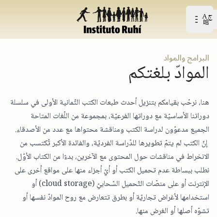
Open user menu
افتح القائمة الرّئيسيّة
البرامج والمواد
الموادّ بلغتكم
هنا، نرحّب بقيامكم بتنزيل أحدث طبعات الكتب الثّمانية الأولى في سلسلة
دوراتنا الأساسيّة مع دوراتها الفرعيّة، بمجموعة من اللّغات المتاحة
الجميع مدعوّون لدراسة الكتب ومناقشة محتواها مع عدد من الأصدقاء.
إنّ الكتب لم يتمّ تطويرها للدّراسة الفرديّة، والفائدة الأكبر تُكتسب من
الانخراط في مناقشات حول المحتوى مع الآخرين، بدءًا من الكتاب الأوّل.
نطلب ببساطة عدم تحميل الكتب أو أيّ أجزاء منها على مواقع أخرى على
الإنترنت أو على منصّات التّحميل السّحابيّ (cloud storage) أو
استخدامها لأغراض تجاريّة أو بطرق تتعارض مع روح الموادّ نفسها أو
تشوّه أصلها أو الغرض منها.