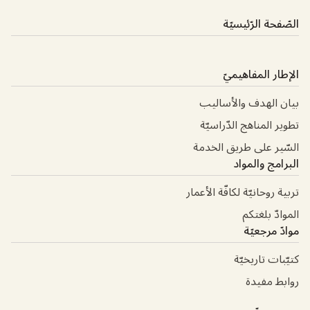
الصّفحة الرّئيسيّة
الإطار المفاهيميّ
بيان الهدف والأساليب
تطوير المناهج الدّراسيّة
السّير على طريق الخدمة
البرامج والمواد
تربية روحانيّة لكافّة الأعمار
الموادّ بلغتكم
موادّ مرجعيّة
كتيّبات تاريخيّة
روابط مفيدة