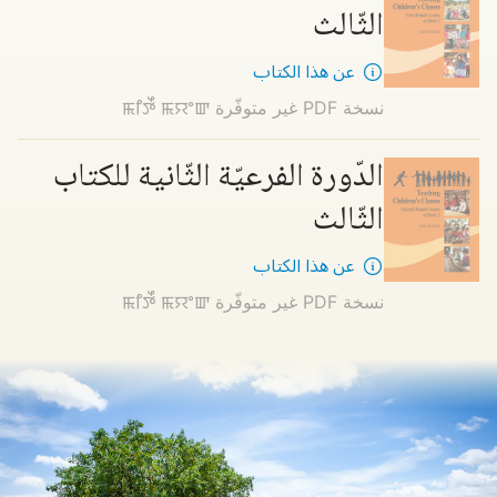
الثّالث
عن هذا الكتاب
نسخة PDF غير متوفّرة
ꯃꯤꯇꯩ ꯃꯌꯦꯛ
الدّورة الفرعيّة الثّانية للكتاب
الثّالث
عن هذا الكتاب
نسخة PDF غير متوفّرة
ꯃꯤꯇꯩ ꯃꯌꯦꯛ