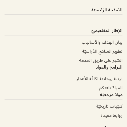
الصّفحة الرّئيسيّة
الإطار المفاهيميّ
بيان الهدف والأساليب
تطوير المناهج الدّراسيّة
السّير على طريق الخدمة
البرامج والمواد
تربية روحانيّة لكافّة الأعمار
الموادّ بلغتكم
موادّ مرجعيّة
كتيّبات تاريخيّة
روابط مفيدة