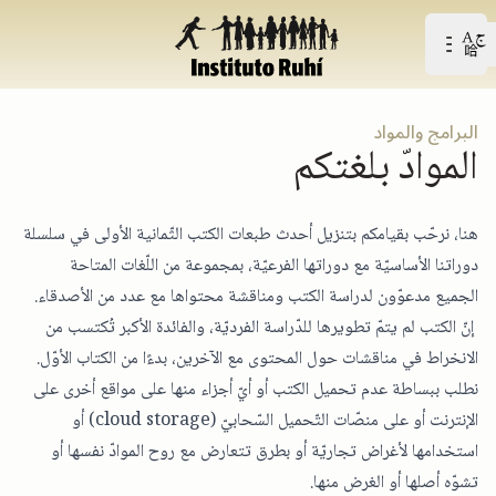
Open user menu
افتح القائمة الرّئيسيّة
البرامج والمواد
الموادّ بلغتكم
هنا، نرحّب بقيامكم بتنزيل أحدث طبعات الكتب الثّمانية الأولى في سلسلة
دوراتنا الأساسيّة مع دوراتها الفرعيّة، بمجموعة من اللّغات المتاحة
الجميع مدعوّون لدراسة الكتب ومناقشة محتواها مع عدد من الأصدقاء.
إنّ الكتب لم يتمّ تطويرها للدّراسة الفرديّة، والفائدة الأكبر تُكتسب من
الانخراط في مناقشات حول المحتوى مع الآخرين، بدءًا من الكتاب الأوّل.
نطلب ببساطة عدم تحميل الكتب أو أيّ أجزاء منها على مواقع أخرى على
الإنترنت أو على منصّات التّحميل السّحابيّ (cloud storage) أو
استخدامها لأغراض تجاريّة أو بطرق تتعارض مع روح الموادّ نفسها أو
تشوّه أصلها أو الغرض منها.