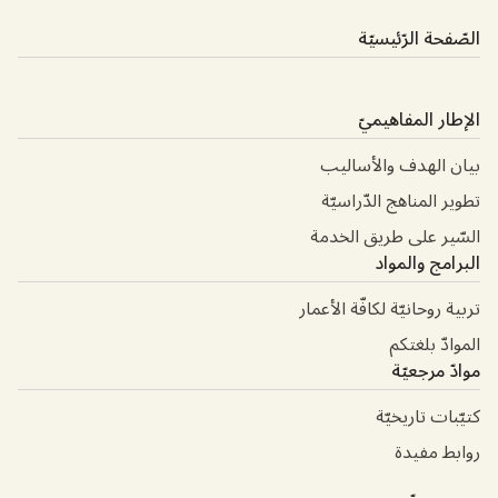
الصّفحة الرّئيسيّة
الإطار المفاهيميّ
بيان الهدف والأساليب
تطوير المناهج الدّراسيّة
السّير على طريق الخدمة
البرامج والمواد
تربية روحانيّة لكافّة الأعمار
الموادّ بلغتكم
موادّ مرجعيّة
كتيّبات تاريخيّة
روابط مفيدة