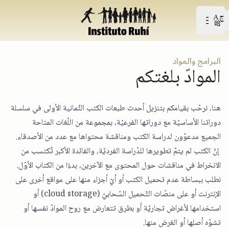
Open user menu
افتح القائمة الرّئيسيّة
البرامج والمواد
الموادّ بلغتكم
هنا، نرحّب بقيامكم بتنزيل أحدث طبعات الكتب الثّمانية الأولى في سلسلة
دوراتنا الأساسيّة مع دوراتها الفرعيّة، بمجموعة من اللّغات المتاحة
الجميع مدعوّون لدراسة الكتب ومناقشة محتواها مع عدد من الأصدقاء.
إنّ الكتب لم يتمّ تطويرها للدّراسة الفرديّة، والفائدة الأكبر تُكتسب من
الانخراط في مناقشات حول المحتوى مع الآخرين، بدءًا من الكتاب الأوّل.
نطلب ببساطة عدم تحميل الكتب أو أيّ أجزاء منها على مواقع أخرى على
الإنترنت أو على منصّات التّحميل السّحابيّ (cloud storage) أو
استخدامها لأغراض تجاريّة أو بطرق تتعارض مع روح الموادّ نفسها أو
تشوّه أصلها أو الغرض منها.