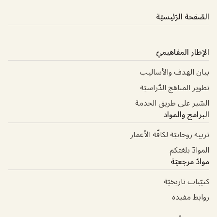
الصّفحة الرّئيسيّة
الإطار المفاهيميّ
بيان الهدف والأساليب
تطوير المناهج الدّراسيّة
السّير على طريق الخدمة
البرامج والمواد
تربية روحانيّة لكافّة الأعمار
الموادّ بلغتكم
موادّ مرجعيّة
كتيّبات تاريخيّة
روابط مفيدة