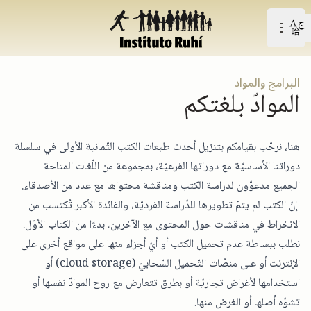
Open user menu
افتح القائمة الرّئيسيّة
البرامج والمواد
الموادّ بلغتكم
هنا، نرحّب بقيامكم بتنزيل أحدث طبعات الكتب الثّمانية الأولى في سلسلة
دوراتنا الأساسيّة مع دوراتها الفرعيّة، بمجموعة من اللّغات المتاحة
الجميع مدعوّون لدراسة الكتب ومناقشة محتواها مع عدد من الأصدقاء.
إنّ الكتب لم يتمّ تطويرها للدّراسة الفرديّة، والفائدة الأكبر تُكتسب من
الانخراط في مناقشات حول المحتوى مع الآخرين، بدءًا من الكتاب الأوّل.
نطلب ببساطة عدم تحميل الكتب أو أيّ أجزاء منها على مواقع أخرى على
الإنترنت أو على منصّات التّحميل السّحابيّ (cloud storage) أو
استخدامها لأغراض تجاريّة أو بطرق تتعارض مع روح الموادّ نفسها أو
تشوّه أصلها أو الغرض منها.