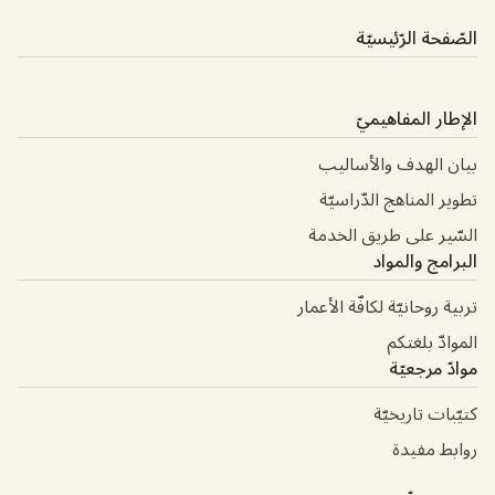
الصّفحة الرّئيسيّة
الإطار المفاهيميّ
بيان الهدف والأساليب
تطوير المناهج الدّراسيّة
السّير على طريق الخدمة
البرامج والمواد
تربية روحانيّة لكافّة الأعمار
الموادّ بلغتكم
موادّ مرجعيّة
كتيّبات تاريخيّة
روابط مفيدة