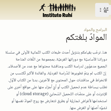
Open user menu
افتح القائمة الرّئيسيّة
البرامج والمواد
الموادّ بلغتكم
هنا، نرحّب بقيامكم بتنزيل أحدث طبعات الكتب الثّمانية الأولى في سلسلة
دوراتنا الأساسيّة مع دوراتها الفرعيّة، بمجموعة من اللّغات المتاحة
الجميع مدعوّون لدراسة الكتب ومناقشة محتواها مع عدد من الأصدقاء.
إنّ الكتب لم يتمّ تطويرها للدّراسة الفرديّة، والفائدة الأكبر تُكتسب من
الانخراط في مناقشات حول المحتوى مع الآخرين، بدءًا من الكتاب الأوّل.
نطلب ببساطة عدم تحميل الكتب أو أيّ أجزاء منها على مواقع أخرى على
الإنترنت أو على منصّات التّحميل السّحابيّ (cloud storage) أو
استخدامها لأغراض تجاريّة أو بطرق تتعارض مع روح الموادّ نفسها أو
تشوّه أصلها أو الغرض منها.