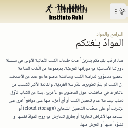
Open user menu
افتح القائمة الرّئيسيّة
البرامج والمواد
الموادّ بلغتكم
هنا، نرحّب بقيامكم بتنزيل أحدث طبعات الكتب الثّمانية الأولى في سلسلة
دوراتنا الأساسيّة مع دوراتها الفرعيّة، بمجموعة من اللّغات المتاحة
الجميع مدعوّون لدراسة الكتب ومناقشة محتواها مع عدد من الأصدقاء.
إنّ الكتب لم يتمّ تطويرها للدّراسة الفرديّة، والفائدة الأكبر تُكتسب من
الانخراط في مناقشات حول المحتوى مع الآخرين، بدءًا من الكتاب الأوّل.
نطلب ببساطة عدم تحميل الكتب أو أيّ أجزاء منها على مواقع أخرى على
الإنترنت أو على منصّات التّحميل السّحابيّ (cloud storage) أو
استخدامها لأغراض تجاريّة أو بطرق تتعارض مع روح الموادّ نفسها أو
تشوّه أصلها أو الغرض منها.