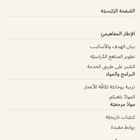
الصّفحة الرّئيسيّة
الإطار المفاهيميّ
بيان الهدف والأساليب
تطوير المناهج الدّراسيّة
السّير على طريق الخدمة
البرامج والمواد
تربية روحانيّة لكافّة الأعمار
الموادّ بلغتكم
موادّ مرجعيّة
كتيّبات تاريخيّة
روابط مفيدة