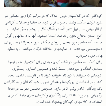
کودکانی که در کلا­س­های درس اخلاق که در سراسر کرۀ زمین تشکیل می­
شود شرکت می­کنند وقتشان صرف از بر کردن مناجات­ها و جملات کوتاهی
از آثار بهائی ­­– از قبیل "نور اتّحاد و اتّفاق آفاق را روشن و منوّر نماید"، و
"نوع انسان محتاج تعاون و تعاضد است" می­شود. آنها به داستان­هایی گوش
می­دهند که مفاهیم مورد بحث را روشن می­کند، سرود می­خوانند، به بازی­های
دسته­جمعی می­پردازند، در نمایش­های خلاقانه شرکت می­کنند، و به فعالیت­
های هنری می­پردازند.
برای کمک به معلمین در آماده کردن موادی برای کلاس­ها، ما در
اینجا
تعدادی آهنگ و سرودهای ضبط شده
و همچنین اشعاری جمع­آوری
کرده­ایم که میتوانند با کودکان خوانده شوند تا در قلوبشان شادی ایجاد
کند و در اذهانشان رویکردها و عاداتی تقویت شود که آنان را به گذراندن
یک زندگانی شاد و پرثمر قادر سازد. همچنین معلمین میتوانند در اینجا
برگه­هایی به­صورت PDF
برای رنگ­آمیزی
و
کارهای هنری
بیابند که برای
استفاده در کلاس­های کودکان پیشنهاد شده است.