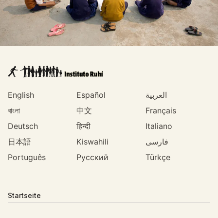
English
Español
العربية
বাংলা
中文
Français
Deutsch
हिन्दी
Italiano
日本語
Kiswahili
فارسی
Português
Русский
Türkçe
Startseite