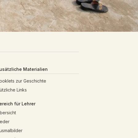
usätzliche Materialien
ooklets zur Geschichte
ützliche Links
ereich für Lehrer
bersicht
ieder
usmalbilder