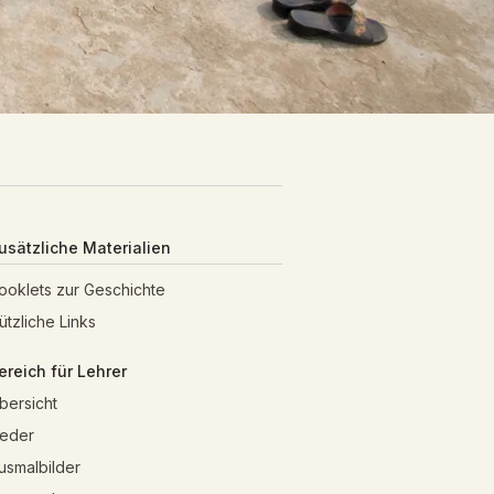
usätzliche Materialien
ooklets zur Geschichte
ützliche Links
ereich für Lehrer
bersicht
ieder
usmalbilder