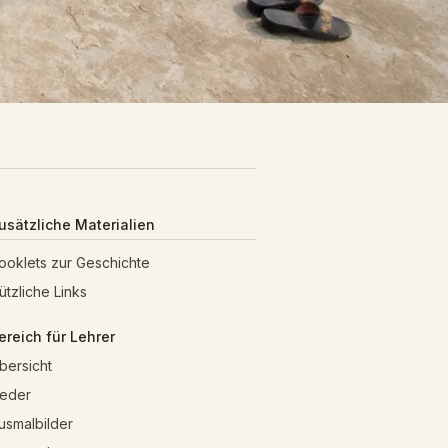
usätzliche Materialien
ooklets zur Geschichte
ützliche Links
ereich für Lehrer
bersicht
ieder
usmalbilder