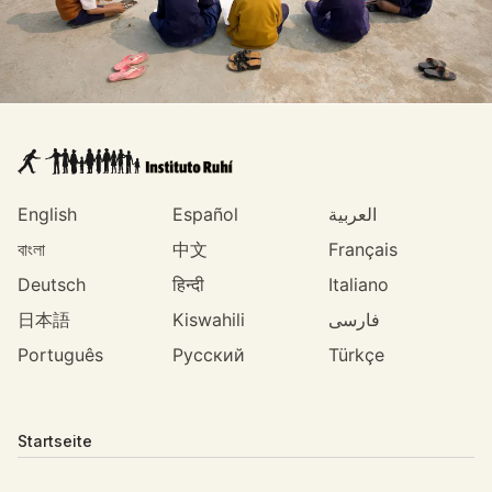
English
Español
العربية
বাংলা
中文
Français
Deutsch
हिन्दी
Italiano
日本語
Kiswahili
فارسی
Português
Русский
Türkçe
Startseite