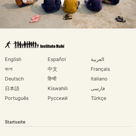
English
Español
العربية
বাংলা
中文
Français
Deutsch
हिन्दी
Italiano
日本語
Kiswahili
فارسی
Português
Русский
Türkçe
Startseite