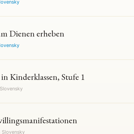
lovensky
zum Dienen erheben
lovensky
in Kinderklassen, Stufe 1
Slovensky
illingsmanifestationen
n
Slovensky