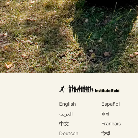
English
Español
العربية
বাংলা
中文
Français
Deutsch
हिन्दी