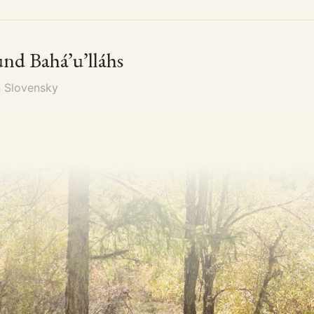
nd Bahá’u’lláhs
n
Slovensky