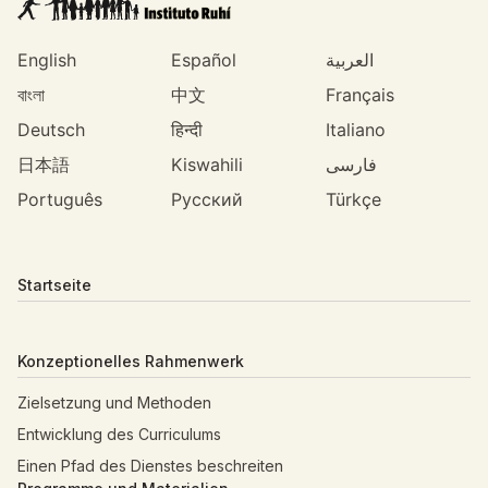
English
Español
العربية
বাংলা
中文
Français
Deutsch
हिन्दी
Italiano
日本語
Kiswahili
فارسی
Português
Русский
Türkçe
Startseite
Konzeptionelles Rahmenwerk
Zielsetzung und Methoden
Entwicklung des Curriculums
Einen Pfad des Dienstes beschreiten