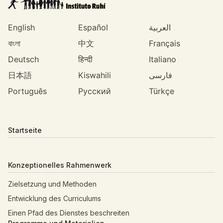
English
Español
العربية
বাংলা
中文
Français
Deutsch
हिन्दी
Italiano
日本語
Kiswahili
فارسی
Português
Русский
Türkçe
Startseite
Konzeptionelles Rahmenwerk
Zielsetzung und Methoden
Entwicklung des Curriculums
Einen Pfad des Dienstes beschreiten