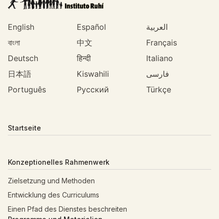
English
Español
العربية
বাংলা
中文
Français
Deutsch
हिन्दी
Italiano
日本語
Kiswahili
فارسی
Português
Русский
Türkçe
Startseite
Konzeptionelles Rahmenwerk
Zielsetzung und Methoden
Entwicklung des Curriculums
Einen Pfad des Dienstes beschreiten