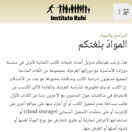
Open user menu
افتح القائمة الرّئيسيّة
البرامج والمواد
الموادّ بلغتكم
هنا، نرحّب بقيامكم بتنزيل أحدث طبعات الكتب الثّمانية الأولى في سلسلة
دوراتنا الأساسيّة مع دوراتها الفرعيّة، بمجموعة من اللّغات المتاحة
الجميع مدعوّون لدراسة الكتب ومناقشة محتواها مع عدد من الأصدقاء.
إنّ الكتب لم يتمّ تطويرها للدّراسة الفرديّة، والفائدة الأكبر تُكتسب من
الانخراط في مناقشات حول المحتوى مع الآخرين، بدءًا من الكتاب الأوّل.
نطلب ببساطة عدم تحميل الكتب أو أيّ أجزاء منها على مواقع أخرى على
الإنترنت أو على منصّات التّحميل السّحابيّ (cloud storage) أو
استخدامها لأغراض تجاريّة أو بطرق تتعارض مع روح الموادّ نفسها أو
تشوّه أصلها أو الغرض منها.