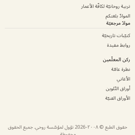
تربية روحانيّة لكافّة الأعمار
الموادّ بلغتكم
موادّ مرجعيّة
كتيّبات تاريخيّة
روابط مفيدة
ركن المعلّمين
نظرة عامّة
الأغاني
أوراق التّلوين
الأوراق الفنيّة
حقوق الطبع © ٢٠٠٨-
2026
تؤول لمؤسّسة روحي. جميع الحقوق
محفوظة.