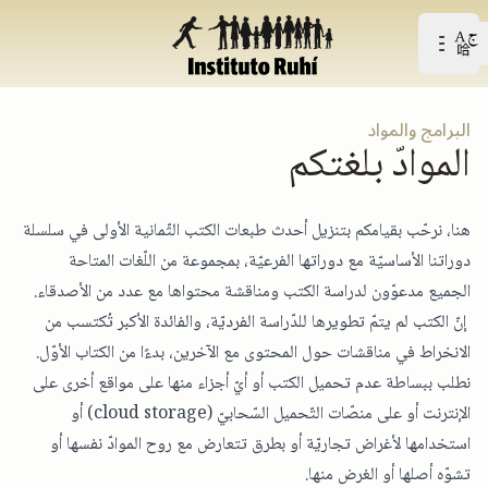
Open user menu
افتح القائمة الرّئيسيّة
البرامج والمواد
الموادّ بلغتكم
هنا، نرحّب بقيامكم بتنزيل أحدث طبعات الكتب الثّمانية الأولى في سلسلة
دوراتنا الأساسيّة مع دوراتها الفرعيّة، بمجموعة من اللّغات المتاحة
الجميع مدعوّون لدراسة الكتب ومناقشة محتواها مع عدد من الأصدقاء.
إنّ الكتب لم يتمّ تطويرها للدّراسة الفرديّة، والفائدة الأكبر تُكتسب من
الانخراط في مناقشات حول المحتوى مع الآخرين، بدءًا من الكتاب الأوّل.
نطلب ببساطة عدم تحميل الكتب أو أيّ أجزاء منها على مواقع أخرى على
الإنترنت أو على منصّات التّحميل السّحابيّ (cloud storage) أو
استخدامها لأغراض تجاريّة أو بطرق تتعارض مع روح الموادّ نفسها أو
تشوّه أصلها أو الغرض منها.