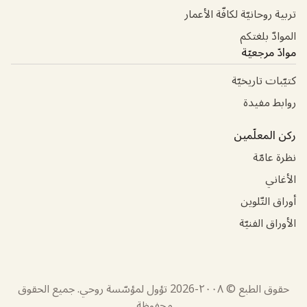
تربية روحانيّة لكافّة الأعمار
الموادّ بلغتكم
موادّ مرجعيّة
كتيّبات تاريخيّة
روابط مفيدة
ركن المعلّمين
نظرة عامّة
الأغاني
أوراق التّلوين
الأوراق الفنيّة
حقوق الطبع © ٢٠٠٨-
2026
تؤول لمؤسّسة روحي. جميع الحقوق
محفوظة.