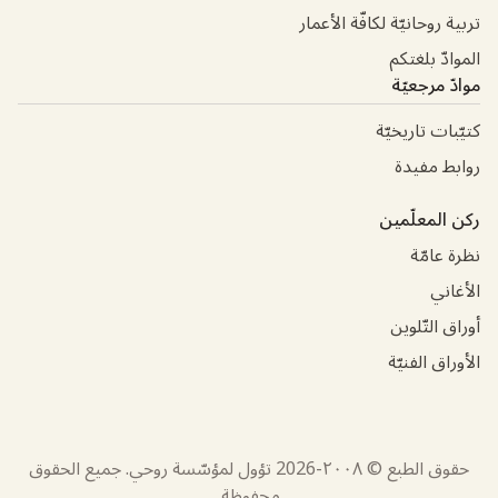
تربية روحانيّة لكافّة الأعمار
الموادّ بلغتكم
موادّ مرجعيّة
كتيّبات تاريخيّة
روابط مفيدة
ركن المعلّمين
نظرة عامّة
الأغاني
أوراق التّلوين
الأوراق الفنيّة
حقوق الطبع © ٢٠٠٨-
2026
تؤول لمؤسّسة روحي. جميع الحقوق
محفوظة.