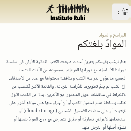
Open user menu
افتح القائمة الرّئيسيّة
البرامج والمواد
الموادّ بلغتكم
هنا، نرحّب بقيامكم بتنزيل أحدث طبعات الكتب الثّمانية الأولى في سلسلة
دوراتنا الأساسيّة مع دوراتها الفرعيّة، بمجموعة من اللّغات المتاحة
الجميع مدعوّون لدراسة الكتب ومناقشة محتواها مع عدد من الأصدقاء.
إنّ الكتب لم يتمّ تطويرها للدّراسة الفرديّة، والفائدة الأكبر تُكتسب من
الانخراط في مناقشات حول المحتوى مع الآخرين، بدءًا من الكتاب الأوّل.
نطلب ببساطة عدم تحميل الكتب أو أيّ أجزاء منها على مواقع أخرى على
الإنترنت أو على منصّات التّحميل السّحابيّ (cloud storage) أو
استخدامها لأغراض تجاريّة أو بطرق تتعارض مع روح الموادّ نفسها أو
تشوّه أصلها أو الغرض منها.