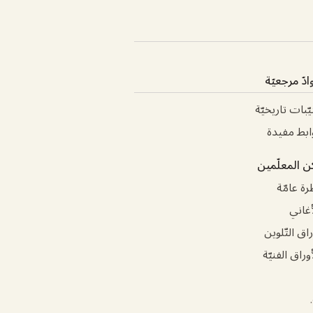
ادّ مرجعيّة
يّبات تاريخيّة
ابط مفيدة
ن المعلّمين
رة عامّة
أغاني
راق التّلوين
أوراق الفنيّة