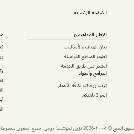
الصّفحة الرّئيسيّة
الإطار المفاهيميّ
مو
بيان الهدف والأساليب
كت
تطوير المناهج الدّراسيّة
رو
السّير على طريق الخدمة
رك
البرامج والمواد
نظ
تربية روحانيّة لكافّة الأعمار
ال
الموادّ بلغتكم
أو
ال
قوق الطبع © ٢٠٠٨-
2026
تؤول لمؤسّسة روحي. جميع الحقوق محفوظة.