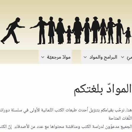
يّ
البرامج والمواد
موادّ مرجعيّة
لموادّ بلغتكم
نا، نرحّب بقيامكم بتنزيل أحدث طبعات الكتب الثّمانية الأولى في سلسلة دوراتنا
للّغات المتاحة
لجميع مدعوّون لدراسة الكتب ومناقشة محتواها مع عدد من الأصدقاء. إنّ الكتب لم