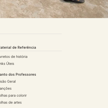
aterial de Referência
ivretos de história
inks Úteis
anto dos Professores
isão Geral
anções
olhas para colorir
olhas de artes