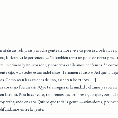
talistas religiosas y mucha gente siempre vive dispuesta a pelear. Se 
ma, la tierra ya le pertenece. … Yo también tenía un poco de tierra y me
a un criminal y un acosador, y nosotros estábamos indefensos. Se convo
gente dijo, «Ustedes están indefensos. Terminen el caso.
»
Así que lo dej
os. Como sean las acciones de uno, así serán los frutos. […]
s cosas no fueran así? ¿Qué tal si sugieran la unidad y el amor y salieran
en la aldea. Para hacer esto, tendremos que progresar, así que ¿por qué 
toy trabajando en esto. Quiero que toda la gente —animadores, prejóven
 difundamos entre la gente.