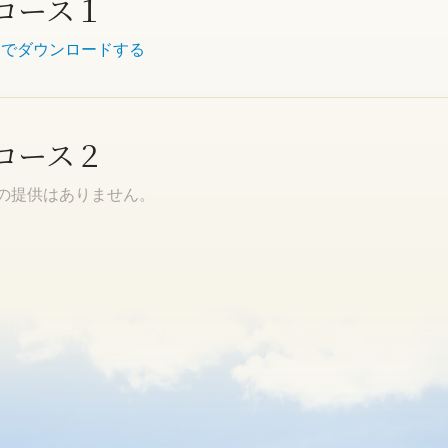
コース１
)
でダウンロードする
コース２
Fの提供はありません。