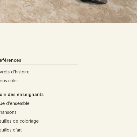
éférences
ivrets d’histoire
iens utiles
oin des enseignants
ue d’ensemble
hansons
euilles de coloriage
euilles d’art