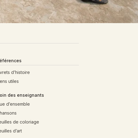
éférences
ivrets d’histoire
iens utiles
oin des enseignants
ue d’ensemble
hansons
euilles de coloriage
euilles d’art