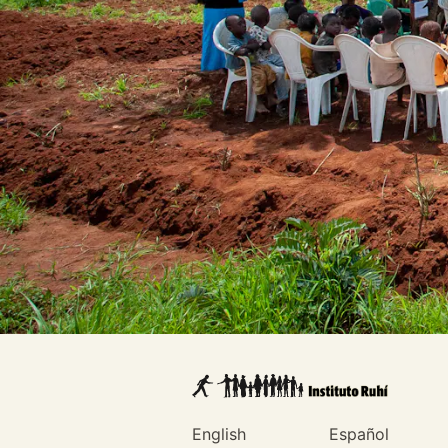
English
Español