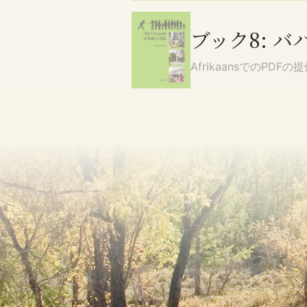
ブック8: 
Afrikaans
でのPDFの