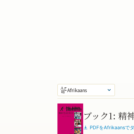
Afrikaans
幹コース
ブック1: 
PDFを
Afrikaans
で