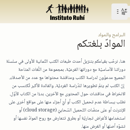
Open user menu
افتح القائمة الرّئيسيّة
البرامج والمواد
الموادّ بلغتكم
هنا، نرحّب بقيامكم بتنزيل أحدث طبعات الكتب الثّمانية الأولى في سلسلة
دوراتنا الأساسيّة مع دوراتها الفرعيّة، بمجموعة من اللّغات المتاحة
الجميع مدعوّون لدراسة الكتب ومناقشة محتواها مع عدد من الأصدقاء.
إنّ الكتب لم يتمّ تطويرها للدّراسة الفرديّة، والفائدة الأكبر تُكتسب من
الانخراط في مناقشات حول المحتوى مع الآخرين، بدءًا من الكتاب الأوّل.
نطلب ببساطة عدم تحميل الكتب أو أيّ أجزاء منها على مواقع أخرى على
الإنترنت أو على منصّات التّحميل السّحابيّ (cloud storage) أو
استخدامها لأغراض تجاريّة أو بطرق تتعارض مع روح الموادّ نفسها أو
تشوّه أصلها أو الغرض منها.