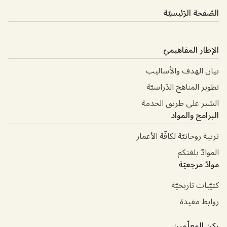
الصّفحة الرّئيسيّة
الإطار المفاهيميّ
بيان الهدف والأساليب
تطوير المناهج الدّراسيّة
السّير على طريق الخدمة
البرامج والمواد
تربية روحانيّة لكافّة الأعمار
الموادّ بلغتكم
موادّ مرجعيّة
كتيّبات تاريخيّة
روابط مفيدة
ركن المعلّمين